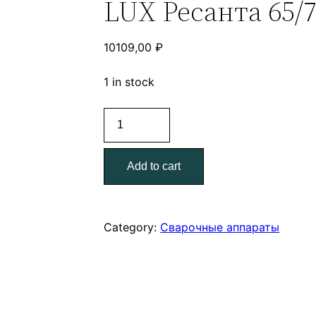
LUX Ресанта 65/
10109,00
₽
1 in stock
Сварочный
аппарат
инверторный
Add to cart
САИ-220Т
LUX
Ресанта
65/71
Category:
Сварочные аппараты
quantity