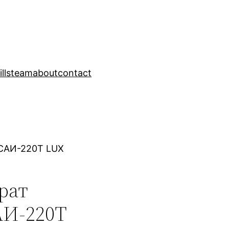
ills
team
about
contact
 САИ-220Т LUX
рат
АИ-220Т