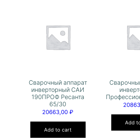
Сварочный аппарат
Сварочны
инверторный САИ
инвер
190ПРОФ Ресанта
Профессио
65/30
2086
20663,00
₽
Add to
Add to cart