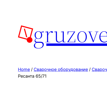
Skip
to
content
gruzove
Home
/
Сварочное оборудование
/
Свароч
Ресанта 65/71