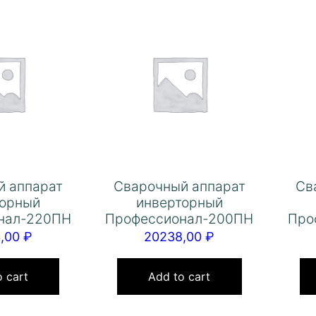
й аппарат
Сварочный аппарат
Св
торный
инверторный
нал-220ПН
Профессионал-200ПН
Про
3,00
₽
20238,00
₽
 cart
Add to cart