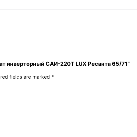
парат инверторный САИ-220Т LUX Ресанта 65/71”
red fields are marked
*