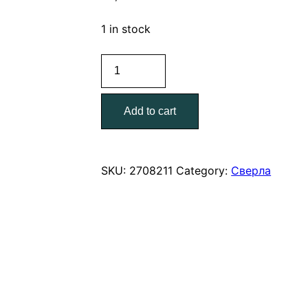
1 in stock
Сверло
по
дереву
Add to cart
перовое
32*152мм
quantity
SKU:
2708211
Category:
Сверла