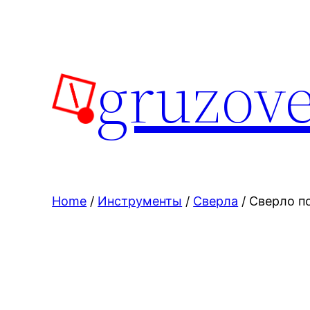
Skip
to
content
gruzove
Home
/
Инструменты
/
Сверла
/ Сверло п