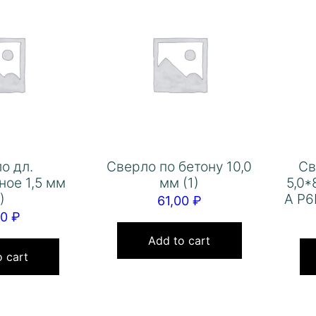
о дл.
Сверло по бетону 10,0
Св
ное 1,5 мм
мм (1)
5,0*
)
А Р
61,00
₽
20
₽
Add to cart
 cart