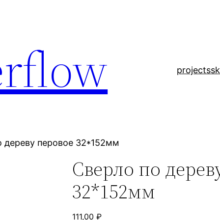
rflow
projects
sk
о дереву перовое 32*152мм
Сверло по дерев
32*152мм
111,00
₽