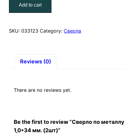
Add to cart
1,0*34
мм.
(2шт)
quantity
SKU:
033123
Category:
Сверла
Reviews (0)
There are no reviews yet.
Be the first to review “Сверло по металлу
1,0*34 мм. (2шт)”