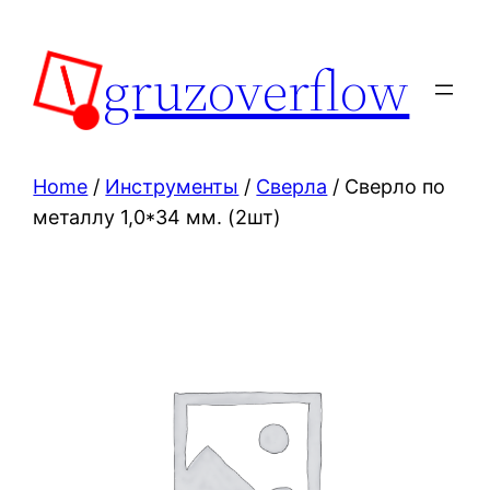
Skip
to
gruzoverflow
content
Home
/
Инструменты
/
Сверла
/ Сверло по
металлу 1,0*34 мм. (2шт)