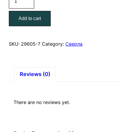
по
металлу
Add to cart
7,0*109/69
мм.
ЗУБР
МАСТЕР
SKU:
29605-7
Category:
Сверла
quantity
Reviews (0)
There are no reviews yet.