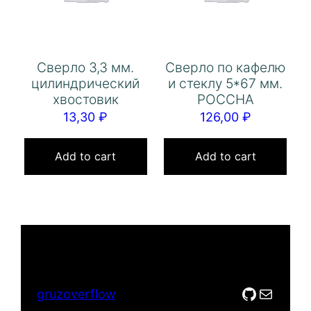
Сверло 3,3 мм.
Сверло по кафелю
цилиндрический
и стеклу 5*67 мм.
хвостовик
РОССНА
13,30
₽
126,00
₽
Add to cart
Add to cart
GitHub
Mail
gruzoverflow