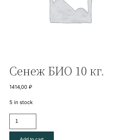
Сенеж БИО 10 кг.
1414,00
₽
5 in stock
Сенеж
БИО
10
Add to cart