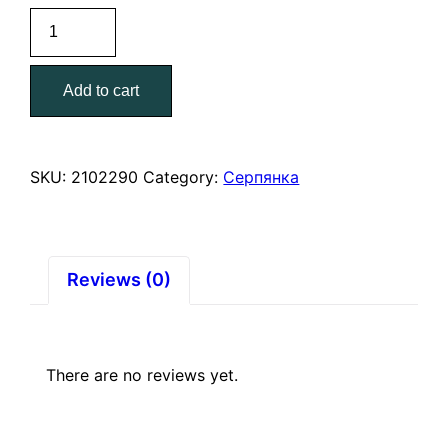
Серпянка
самоклеющая
50
Add to cart
мм*90
м.
quantity
SKU:
2102290
Category:
Серпянка
Reviews (0)
There are no reviews yet.