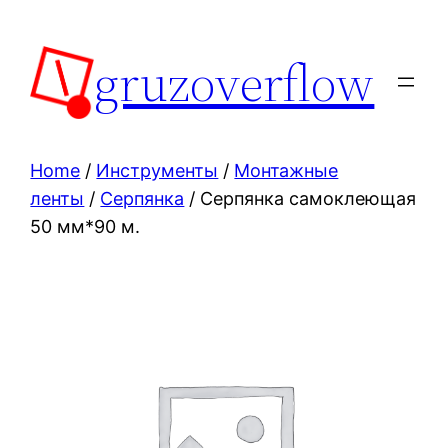
Skip
to
gruzoverflow
content
Home
/
Инструменты
/
Монтажные
ленты
/
Серпянка
/ Серпянка самоклеющая
50 мм*90 м.