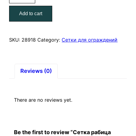
1,5*10
Add to cart
п/
м
(45*45)
1,6
SKU:
28918
Category:
Сетки для ограждений
мм.
quantity
Reviews (0)
There are no reviews yet.
Be the first to review “Сетка рабица