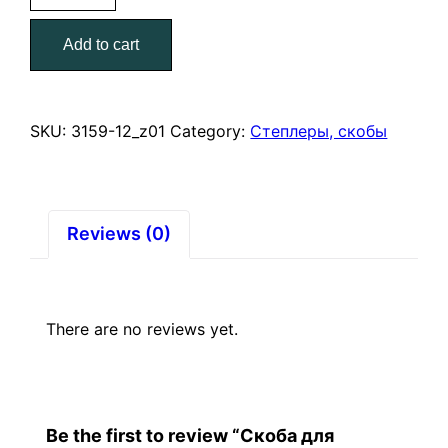
степлера
Add to cart
12
мм
тип
53
SKU:
3159-12_z01
Category:
Степлеры, скобы
STAYER
quantity
Reviews (0)
There are no reviews yet.
Be the first to review “Скоба для