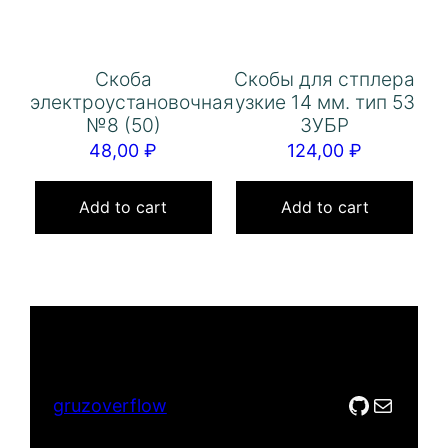
Скоба
Скобы для стплера
электроустановочная
узкие 14 мм. тип 53
№8 (50)
ЗУБР
48,00
₽
124,00
₽
Add to cart
Add to cart
GitHub
Mail
gruzoverflow