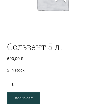
Сольвент 5 л.
690,00
₽
2 in stock
Сольвент
5
л.
Add to cart
quantity