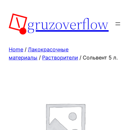
Skip
to
gruzoverflow
content
Home
/
Лакокрасочные
материалы
/
Растворители
/ Сольвент 5 л.