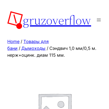
Skip
to
gruzoverflow
content
Home
/
Товары для
бани
/
Дымоходы
/ Сэндвич 1,0 мм/0,5 м.
нерж+оцинк. диам 115 мм.