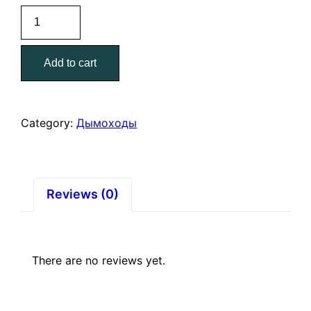
Сэндвич
1,0
мм/0,5
Add to cart
м.
нерж+оцинк.
диам
115
Category:
Дымоходы
мм.
quantity
Reviews (0)
There are no reviews yet.