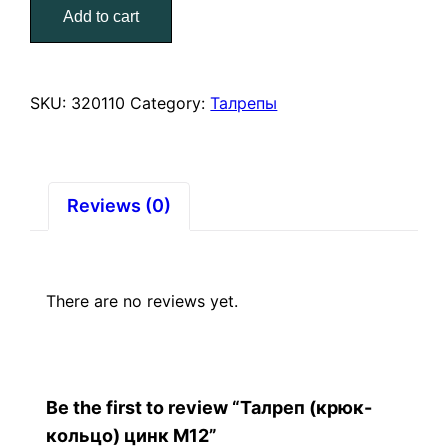
Add to cart
цинк
М12
quantity
SKU:
320110
Category:
Талрепы
Reviews (0)
There are no reviews yet.
Be the first to review “Талреп (крюк-
кольцо) цинк М12”