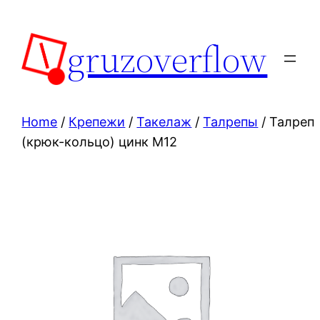
Skip
to
gruzoverflow
content
Home
/
Крепежи
/
Такелаж
/
Талрепы
/ Талреп
(крюк-кольцо) цинк М12