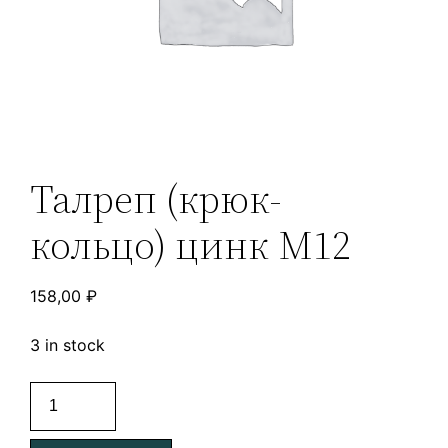
Талреп (крюк-
кольцо) цинк М12
158,00
₽
3 in stock
Талреп
(крюк-
кольцо)