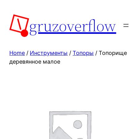
Skip
to
gruzoverflow
content
Home
/
Инструменты
/
Топоры
/ Топорище
деревянное малое