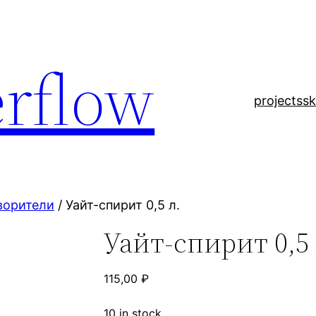
rflow
projects
sk
ворители
/ Уайт-спирит 0,5 л.
Уайт-спирит 0,5 
115,00
₽
10 in stock