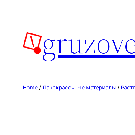
Skip
to
content
gruzove
Home
/
Лакокрасочные материалы
/
Раст