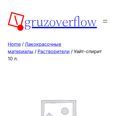
Skip
to
gruzoverflow
content
Home
/
Лакокрасочные
материалы
/
Растворители
/ Уайт-спирит
10 л.