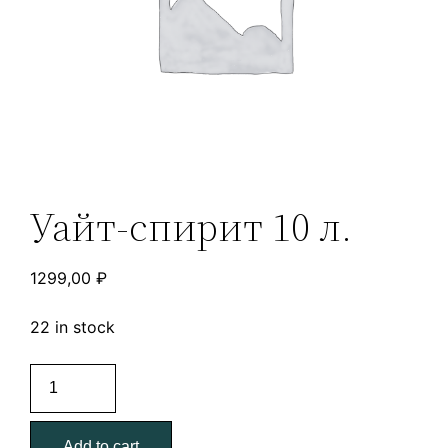
Уайт-спирит 10 л.
1299,00
₽
22 in stock
Уайт-
спирит
10
Add to cart