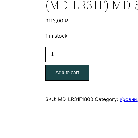
(MD-LR31F) MD-
3113,00
₽
1 in stock
Уровень
строительный
пузырьковый
Add to cart
1800
мм.
(MD-
LR31F)
SKU:
MD-LR31F1800
Category:
Уровни,
MD-
STARS
quantity