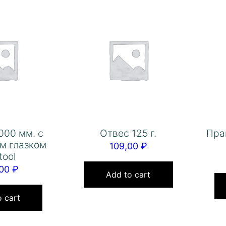
000 мм. с
Отвес 125 г.
Пра
м глазком
109,00
₽
tool
,00
₽
Add to cart
 cart