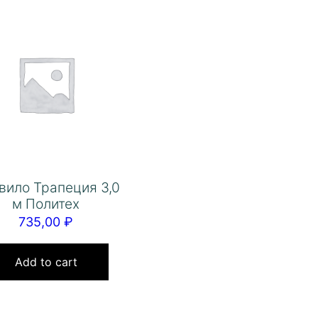
вило Трапеция 3,0
м Политех
735,00
₽
Add to cart