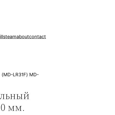
ills
team
about
contact
. (MD-LR31F) MD-
ельный
0 мм.