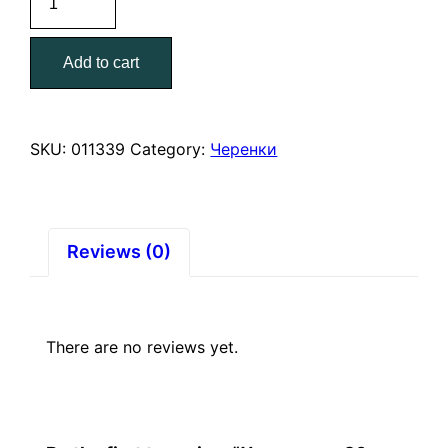
д.
20
Add to cart
с
резьбой
алюминиевый
quantity
SKU:
011339
Category:
Черенки
Reviews (0)
There are no reviews yet.