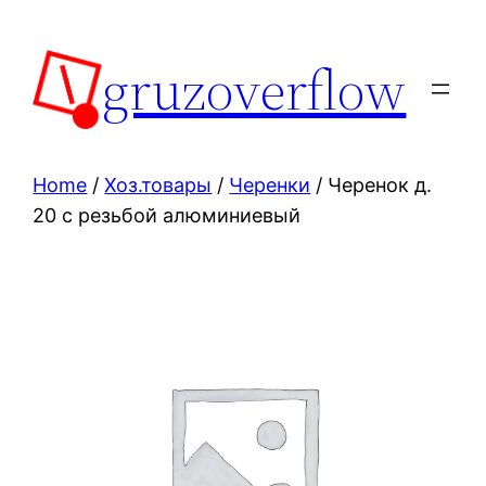
Skip
to
gruzoverflow
content
Home
/
Хоз.товары
/
Черенки
/ Черенок д.
20 с резьбой алюминиевый