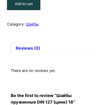
Add to cart
127
(цинк)
18
quantity
Category:
Шайбы
Reviews (0)
There are no reviews yet.
Be the first to review “Шайбы
пружинные DIN 127 (цинк) 18”