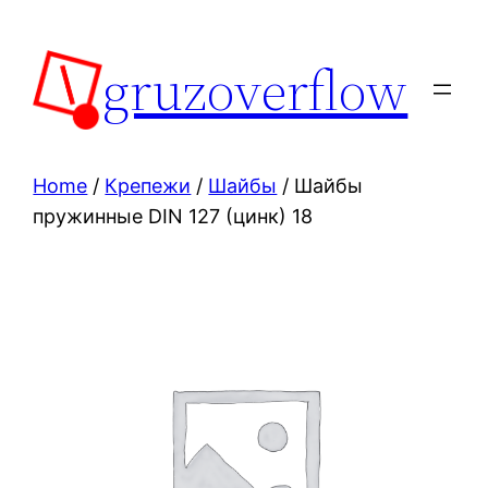
Skip
to
gruzoverflow
content
Home
/
Крепежи
/
Шайбы
/ Шайбы
пружинные DIN 127 (цинк) 18