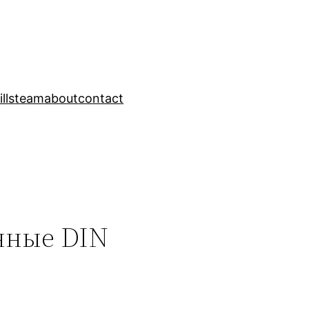
ills
team
about
contact
нные DIN