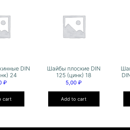
жинные DIN
Шайбы плоские DIN
Ша
инк) 24
125 (цинк) 18
DIN
00
₽
5,00
₽
 cart
Add to cart