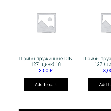
Шайбы пружинные DIN
Шайбы пру
127 (цинк) 18
127 (ц
3,00
₽
8,
Add to cart
Add to