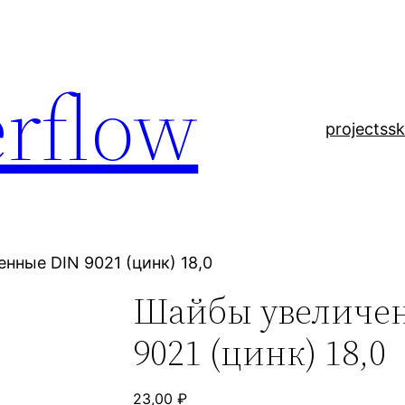
rflow
projects
sk
нные DIN 9021 (цинк) 18,0
Шайбы увеличе
9021 (цинк) 18,0
23,00
₽