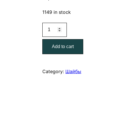
1149 in stock
Шайбы
увеличенные
DIN
Add to cart
9021
(цинк)
18,0
quantity
Category:
Шайбы