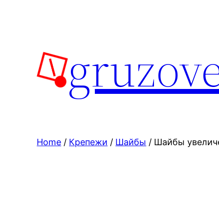
Skip
to
content
gruzove
Home
/
Крепежи
/
Шайбы
/ Шайбы увеличе