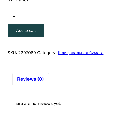
Шкурка
абразивная
на
Add to cart
тканевой
основе
водочтойкая
80
SKU:
2207080
Category:
Шлифовальная бумага
зерно
quantity
Reviews (0)
There are no reviews yet.