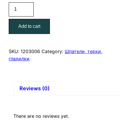
Шпатель
малярный
двухкомпонетная
Add to cart
ручка
60
мм.
quantity
SKU:
1203006
Category:
Шпатели, терки,
гладилки
Reviews (0)
There are no reviews yet.