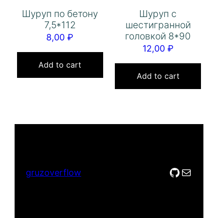
Шуруп по бетону
Шуруп с
7,5*112
шестигранной
головкой 8*90
8,00
₽
12,00
₽
Add to cart
Add to cart
GitHub
Mail
gruzoverflow