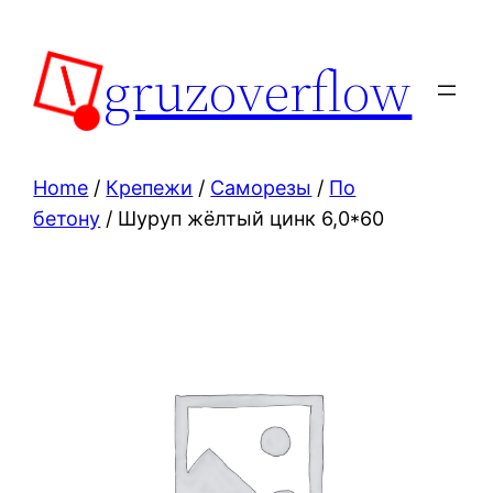
Skip
to
gruzoverflow
content
Home
/
Крепежи
/
Саморезы
/
По
бетону
/ Шуруп жёлтый цинк 6,0*60