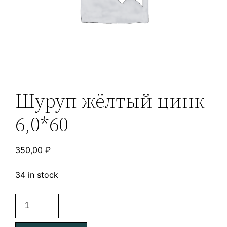
Шуруп жёлтый цинк
6,0*60
350,00
₽
34 in stock
Шуруп
жёлтый
цинк