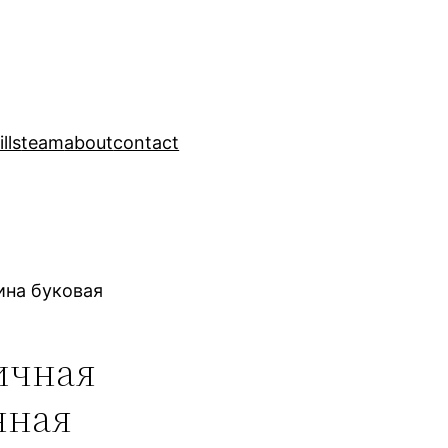
ills
team
about
contact
ина буковая
ичная
нная