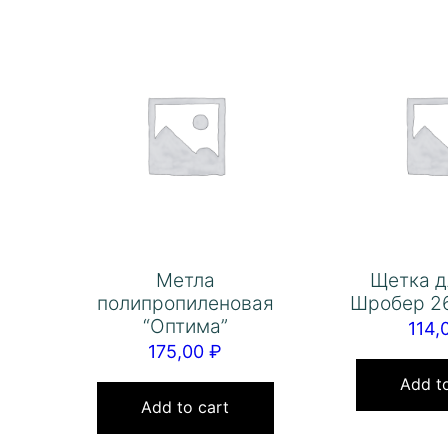
Метла
Щетка д
полипропиленовая
Шробер 2
“Оптима”
114,
175,00
₽
Add to
Add to cart