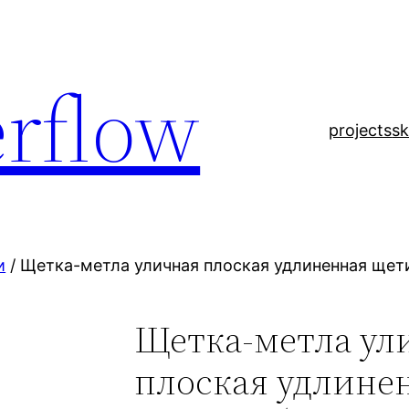
rflow
projects
sk
и
/ Щетка-метла уличная плоская удлиненная щет
Щетка-метла ул
плоская удлине