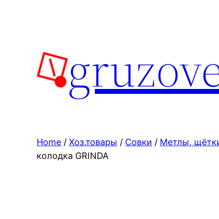
Skip
to
content
gruzove
Home
/
Хоз.товары
/
Совки
/
Метлы, щётк
колодка GRINDA