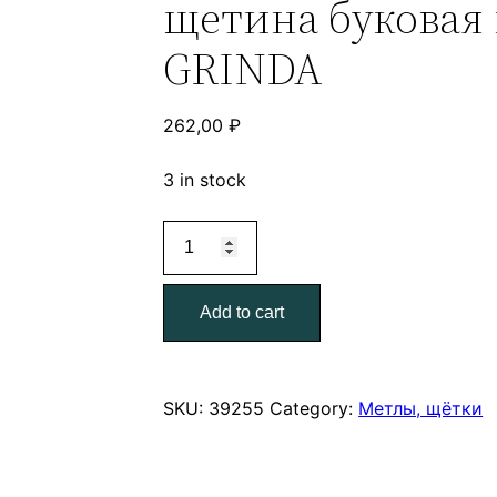
щетина буковая
GRINDA
262,00
₽
3 in stock
Щетка-
метла
уличная
Add to cart
плоская
удлиненная
щетина
буковая
SKU:
39255
Category:
Метлы, щётки
колодка
GRINDA
quantity