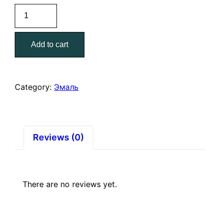
Эмаль
ПФ-115
10
Add to cart
кг
синяя
Царицынские
краски
Category:
Эмаль
quantity
Reviews (0)
There are no reviews yet.