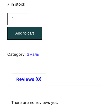
7 in stock
Эмаль
ПФ-115
5
Add to cart
кг
черная
Царицынские
краски
Category:
Эмаль
quantity
Reviews (0)
There are no reviews yet.